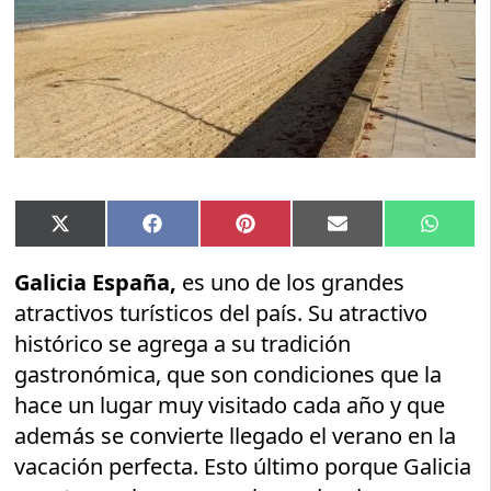
Compartir
Compartir
Compartir
Compartir
Compar
X
Facebook
Pinterest
Email
Whats
en
en
en
en
en
(Twitter)
Galicia España,
es uno de los grandes
atractivos turísticos del país. Su atractivo
histórico se agrega a su tradición
gastronómica, que son condiciones que la
hace un lugar muy visitado cada año y que
además se convierte llegado el verano en la
vacación perfecta. Esto último porque Galicia