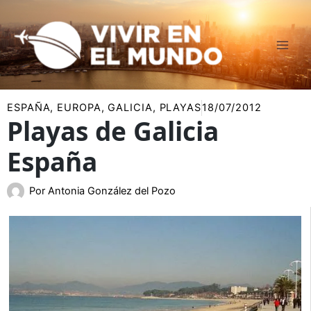
Ir
al
contenido
ESPAÑA
,
EUROPA
,
GALICIA
,
PLAYAS
18/07/2012
Playas de Galicia
España
Por
Antonia González del Pozo