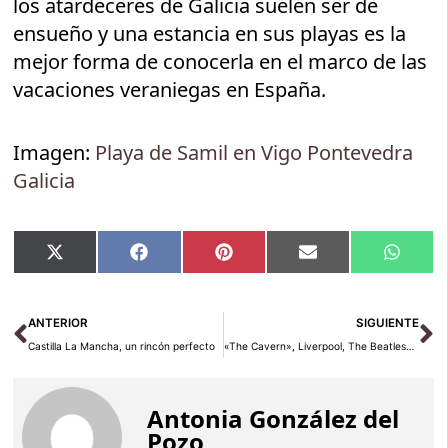
los atardeceres de Galicia suelen ser de
ensueño y una estancia en sus playas es la
mejor forma de conocerla en el marco de las
vacaciones veraniegas en España.
Imagen:
Playa de Samil en Vigo Pontevedra
Galicia
Compartir
Compartir
Compartir
Compartir
Compar
X
Facebook
Pinterest
Email
Whats
en
en
en
en
en
(Twitter)
Ant
Si
ANTERIOR
SIGUIENTE
Castilla La Mancha, un rincón perfecto
«The Cavern», Liverpool, The Beatles… ¿Te suena?
Antonia González del
Pozo