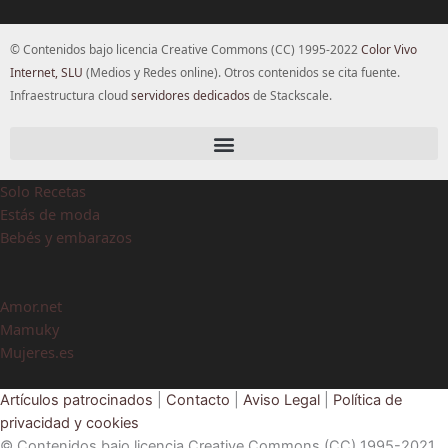
© Contenidos bajo licencia Creative Commons (CC) 1995-2022
Color Vivo
Internet, SLU
(Medios y Redes online). Otros contenidos se cita fuente.
Infraestructura cloud
servidores dedicados
de Stackscale.
Solo Recetas
Estás de moda
Bebés y embarazos
Amor.net
Mamuky
Mujeres.es
Artículos patrocinados
|
Contacto
|
Aviso Legal
|
Política de
privacidad y cookies
© Contenidos bajo licencia Creative Commons (CC) 1995-2021