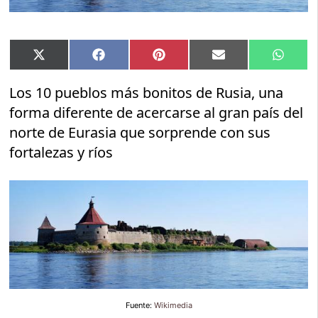
Compartir
Compartir
Compartir
Compartir
Compar
X
Facebook
Pinterest
Email
Whats
en
en
en
en
en
(Twitter)
Los 10 pueblos más bonitos de Rusia, una
forma diferente de acercarse al gran país del
norte de Eurasia que sorprende con sus
fortalezas y ríos
Fuente:
Wikimedia