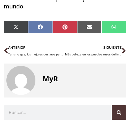
mundo.
Compartir
Compartir
Compartir
Compartir
Compar
X
Facebook
Pinterest
Email
Whats
en
en
en
en
en
(Twitter)
Ant
Si
ANTERIOR
SIGUIENTE
Turismo gay, los mejores destinos para un viaje inolvidable
Más belleza en los pueblos rusos del interior
MyR
Buscar