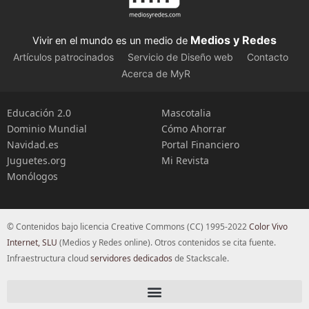
Medios y Redes
Vivir en el mundo es un medio de
Artículos patrocinados
Servicio de Diseño web
Contacto
Acerca de MyR
Educación 2.0
Mascotalia
Dominio Mundial
Cómo Ahorrar
Navidad.es
Portal Financiero
Juguetes.org
Mi Revista
Monólogos
© Contenidos bajo licencia Creative Commons (CC) 1995-2022
Color Vivo
Internet, SLU
(Medios y Redes online). Otros contenidos se cita fuente.
Infraestructura cloud
servidores dedicados
de Stackscale.