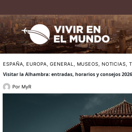
Ir
al
contenido
ESPAÑA
,
EUROPA
,
GENERAL
,
MUSEOS
,
NOTICIAS
,
Visitar la Alhambra: entradas, horarios y consejos 202
Por
MyR