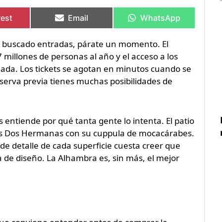
rtir
rtir
Compartir
Compartir
Compartir
Compartir
en
en
en
en
rest
Email
WhatsApp
as buscado entradas, párate un momento. El
millones de personas al año y el acceso a los
nada. Los tickets se agotan en minutos cuando se
erva previa tienes muchas posibilidades de
 entiende por qué tanta gente lo intenta. El patio
 las Dos Hermanas con su cuppula de mocacárabes.
de detalle de cada superficie cuesta creer que
e diseño. La Alhambra es, sin más, el mejor