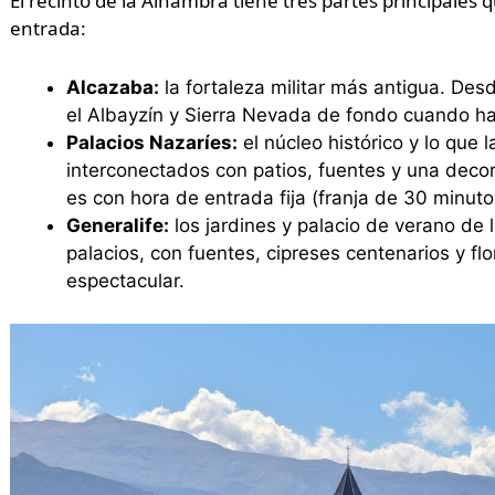
El recinto de la Alhambra tiene tres partes principale
entrada:
Alcazaba:
la fortaleza militar más antigua. Desd
el Albayzín y Sierra Nevada de fondo cuando hay 
Palacios Nazaríes:
el núcleo histórico y lo que 
interconectados con patios, fuentes y una deco
es con hora de entrada fija (franja de 30 minuto
Generalife:
los jardines y palacio de verano de 
palacios, con fuentes, cipreses centenarios y f
espectacular.