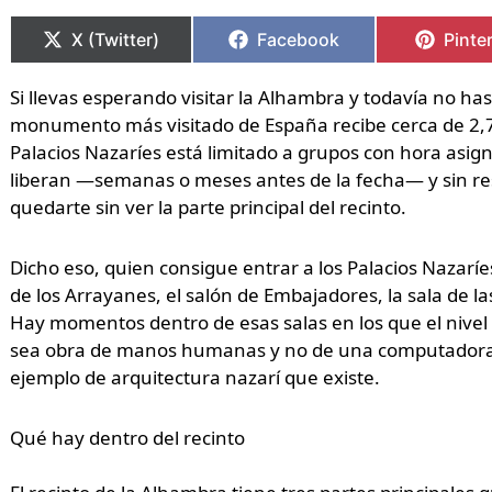
Compartir
Compartir
Compartir
Compartir
Compa
Compa
en
en
en
en
en
en
X (Twitter)
Facebook
Pinte
Si llevas esperando visitar la Alhambra y todavía no h
monumento más visitado de España recibe cerca de 2,7 
Palacios Nazaríes está limitado a grupos con hora asig
liberan —semanas o meses antes de la fecha— y sin res
quedarte sin ver la parte principal del recinto.
Dicho eso, quien consigue entrar a los Palacios Nazaríes
de los Arrayanes, el salón de Embajadores, la sala de
Hay momentos dentro de esas salas en los que el nivel 
sea obra de manos humanas y no de una computadora d
ejemplo de arquitectura nazarí que existe.
Qué hay dentro del recinto