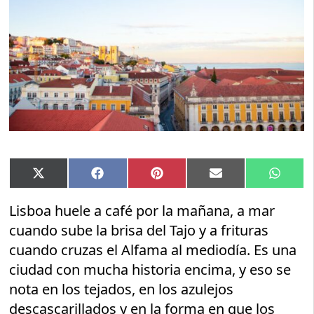
Compartir
Compartir
Compartir
Compartir
Compar
X
Facebook
Pinterest
Email
Whats
en
en
en
en
en
(Twitter)
Lisboa huele a café por la mañana, a mar
cuando sube la brisa del Tajo y a frituras
cuando cruzas el Alfama al mediodía. Es una
ciudad con mucha historia encima, y eso se
nota en los tejados, en los azulejos
descascarillados y en la forma en que los