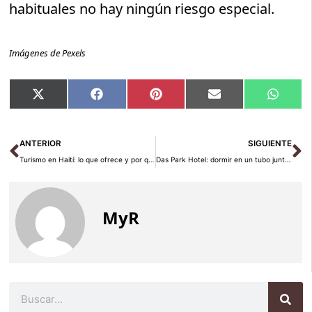
habituales no hay ningún riesgo especial.
Imágenes de Pexels
Compartir
Compartir
Compartir
Compartir
Compar
X
Facebook
Pinterest
Email
Whats
en
en
en
en
en
(Twitter)
Ant
Si
ANTERIOR
SIGUIENTE
Turismo en Haití: lo que ofrece y por qué pocos se atreven
Das Park Hotel: dormir en un tubo junto al Danubio
MyR
Buscar