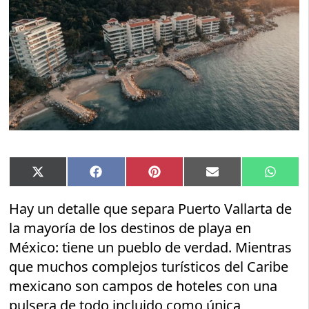
Compartir
Compartir
Compartir
Compartir
Compar
X
Facebook
Pinterest
Email
Whats
en
en
en
en
en
(Twitter)
Hay un detalle que separa Puerto Vallarta de
la mayoría de los destinos de playa en
México: tiene un pueblo de verdad. Mientras
que muchos complejos turísticos del Caribe
mexicano son campos de hoteles con una
pulsera de todo incluido como única