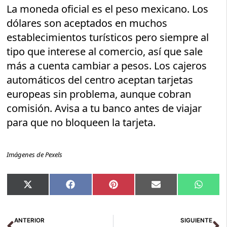
La moneda oficial es el peso mexicano. Los
dólares son aceptados en muchos
establecimientos turísticos pero siempre al
tipo que interese al comercio, así que sale
más a cuenta cambiar a pesos. Los cajeros
automáticos del centro aceptan tarjetas
europeas sin problema, aunque cobran
comisión. Avisa a tu banco antes de viajar
para que no bloqueen la tarjeta.
Imágenes de Pexels
Compartir
Compartir
Compartir
Compartir
Compar
X
Facebook
Pinterest
Email
Whats
en
en
en
en
en
(Twitter)
Ant
Si
ANTERIOR
SIGUIENTE