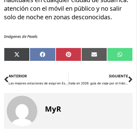
atención con el móvil en público y no salir
solo de noche en zonas desconocidas.
Imágenes de Pexels
Compartir
Compartir
Compartir
Compartir
Compar
X
Facebook
Pinterest
Email
Whats
en
en
en
en
en
(Twitter)
Ant
Si
ANTERIOR
SIGUIENTE
Las mejores estaciones de esquí en España para 2026-2027
Italia en 2026: guía de viaje por el triángulo clásico
MyR