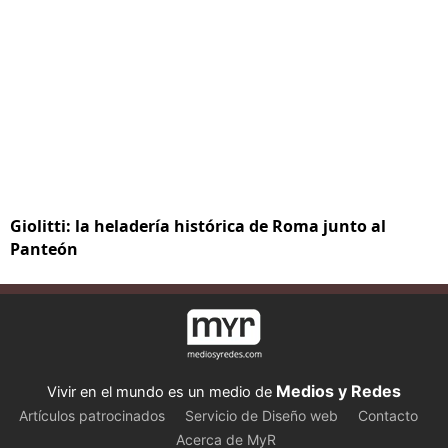
Giolitti: la heladería histórica de Roma junto al
Panteón
Medios y Redes
Vivir en el mundo es un medio de
Artículos patrocinados
Servicio de Diseño web
Contacto
Acerca de MyR