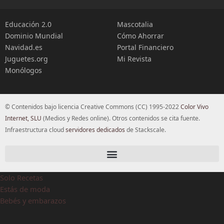
Educación 2.0
Mascotalia
Dominio Mundial
Cómo Ahorrar
Navidad.es
Portal Financiero
Juguetes.org
Mi Revista
Monólogos
© Contenidos bajo licencia Creative Commons (CC) 1995-2022
Color Vivo
Internet, SLU
(Medios y Redes online). Otros contenidos se cita fuente.
Infraestructura cloud
servidores dedicados
de Stackscale.
Solo Recetas
Estás de moda
Bebés y embarazos