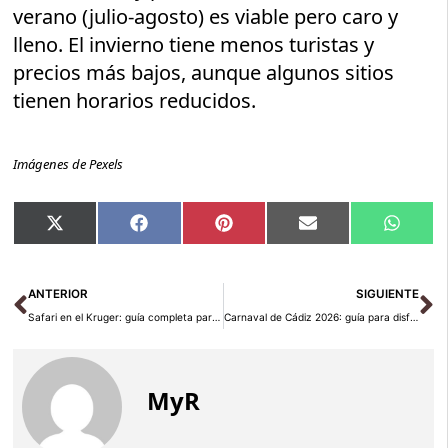
verano (julio-agosto) es viable pero caro y
lleno. El invierno tiene menos turistas y
precios más bajos, aunque algunos sitios
tienen horarios reducidos.
Imágenes de Pexels
Compartir
Compartir
Compartir
Compartir
Compar
X
Facebook
Pinterest
Email
Whats
en
en
en
en
en
(Twitter)
Ant
Si
ANTERIOR
SIGUIENTE
Safari en el Kruger: guía completa para Sudáfrica 2026
Carnaval de Cádiz 2026: guía para disfrutarlo bien
MyR