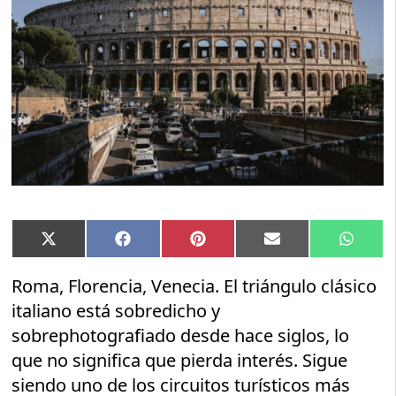
Compartir
Compartir
Compartir
Compartir
Compar
X
Facebook
Pinterest
Email
Whats
en
en
en
en
en
(Twitter)
Roma, Florencia, Venecia. El triángulo clásico
italiano está sobredicho y
sobrephotografiado desde hace siglos, lo
que no significa que pierda interés. Sigue
siendo uno de los circuitos turísticos más