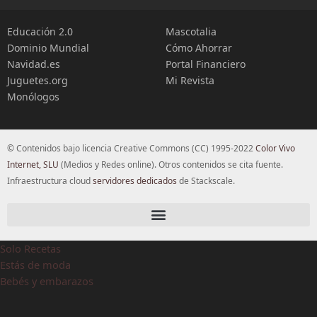
Educación 2.0
Mascotalia
Dominio Mundial
Cómo Ahorrar
Navidad.es
Portal Financiero
Juguetes.org
Mi Revista
Monólogos
© Contenidos bajo licencia Creative Commons (CC) 1995-2022
Color Vivo
Internet, SLU
(Medios y Redes online). Otros contenidos se cita fuente.
Infraestructura cloud
servidores dedicados
de Stackscale.
Solo Recetas
Estás de moda
Bebés y embarazos