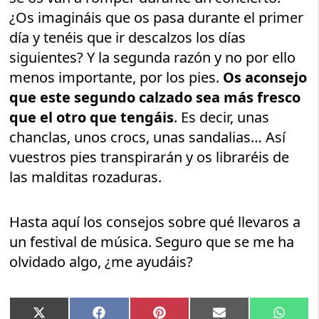
¿Os imagináis que os pasa durante el primer
día y tenéis que ir descalzos los días
siguientes? Y la segunda razón y no por ello
menos importante, por los pies.
Os aconsejo
que este segundo calzado sea más fresco
que el otro que tengáis
. Es decir, unas
chanclas, unos crocs, unas sandalias… Así
vuestros pies transpirarán y os libraréis de
las malditas rozaduras.
Hasta aquí los consejos sobre qué llevaros a
un festival de música. Seguro que se me ha
olvidado algo, ¿me ayudáis?
Compartir
Compartir
Compartir
Compartir
Compar
X
Facebook
Pinterest
Email
Whats