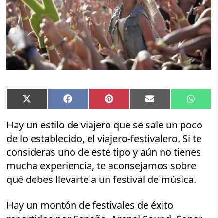
Compartir
Compartir
Compartir
Compartir
Compar
X
Facebook
Pinterest
Email
Whats
en
en
en
en
en
(Twitter)
Hay un estilo de viajero que se sale un poco
de lo establecido, el viajero-festivalero. Si te
consideras uno de este tipo y aún no tienes
mucha experiencia, te aconsejamos sobre
qué debes llevarte a un festival de música.
Hay un montón de festivales de éxito