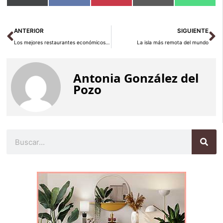
en
en
en
en
en
(Twitter)
Ant
Si
ANTERIOR
SIGUIENTE
Los mejores restaurantes económicos de París
La isla más remota del mundo
Antonia González del
Pozo
Buscar