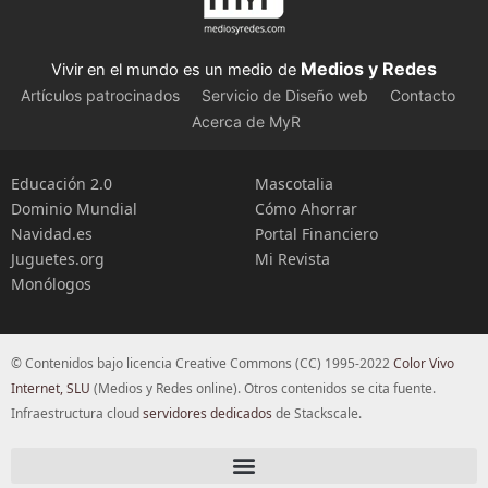
Medios y Redes
Vivir en el mundo es un medio de
Artículos patrocinados
Servicio de Diseño web
Contacto
Acerca de MyR
Educación 2.0
Mascotalia
Dominio Mundial
Cómo Ahorrar
Navidad.es
Portal Financiero
Juguetes.org
Mi Revista
Monólogos
© Contenidos bajo licencia Creative Commons (CC) 1995-2022
Color Vivo
Internet, SLU
(Medios y Redes online). Otros contenidos se cita fuente.
Infraestructura cloud
servidores dedicados
de Stackscale.