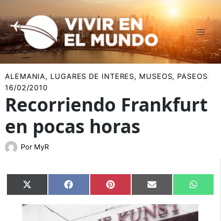
Ir
al
contenido
ALEMANIA
,
LUGARES DE INTERES
,
MUSEOS
,
PASEOS
16/02/2010
Recorriendo Frankfurt
en pocas horas
Por
MyR
Compartir
Compartir
Compartir
Compartir
Compar
X
Facebook
Pinterest
Email
Whats
en
en
en
en
en
(Twitter)