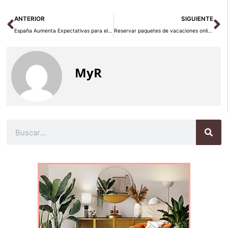
Ant
Si
ANTERIOR
SIGUIENTE
España Aumenta Expectativas para el Mundial: Incremento en Búsquedas de Vuelos a México y EE. UU.
Reservar paquetes de vacaciones online sin errores
MyR
Buscar