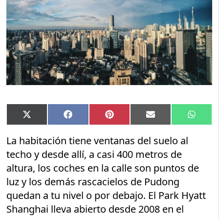
Compartir
Compartir
Compartir
Compartir
Compar
X
Facebook
Pinterest
Email
Whats
en
en
en
en
en
(Twitter)
La habitación tiene ventanas del suelo al
techo y desde allí, a casi 400 metros de
altura, los coches en la calle son puntos de
luz y los demás rascacielos de Pudong
quedan a tu nivel o por debajo. El Park Hyatt
Shanghai lleva abierto desde 2008 en el