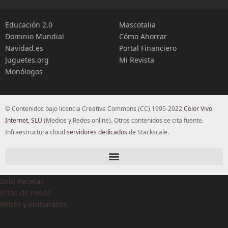
Educación 2.0
Mascotalia
Dominio Mundial
Cómo Ahorrar
Navidad.es
Portal Financiero
Juguetes.org
Mi Revista
Monólogos
© Contenidos bajo licencia Creative Commons (CC) 1995-2022
Color Vivo
Internet, SLU
(Medios y Redes online). Otros contenidos se cita fuente.
Infraestructura cloud
servidores dedicados
de Stackscale.
Solo Recetas
Estás de moda
Bebés y embarazos