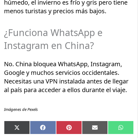
húmedo, el invierno es frío y gris pero tiene
menos turistas y precios más bajos.
¿Funciona WhatsApp e
Instagram en China?
No. China bloquea WhatsApp, Instagram,
Google y muchos servicios occidentales.
Necesitas una VPN instalada antes de llegar
al país para acceder a ellos durante el viaje.
Imágenes de Pexels
Compartir
Compartir
Compartir
Compartir
Compar
X
Facebook
Pinterest
Email
Whats
en
en
en
en
en
(Twitter)