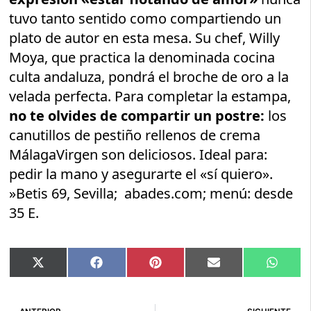
tuvo tanto sentido como compartiendo un
plato de autor en esta mesa. Su chef, Willy
Moya, que practica la denominada cocina
culta andaluza, pondrá el broche de oro a la
velada perfecta. Para completar la estampa,
no te olvides de compartir un postre:
los
canutillos de pestiño rellenos de crema
MálagaVirgen son deliciosos. Ideal para:
pedir la mano y asegurarte el «sí quiero».
»Betis 69, Sevilla; abades.com; menú: desde
35 E.
Compartir
Compartir
Compartir
Compartir
Compar
X
Facebook
Pinterest
Email
Whats
en
en
en
en
en
(Twitter)