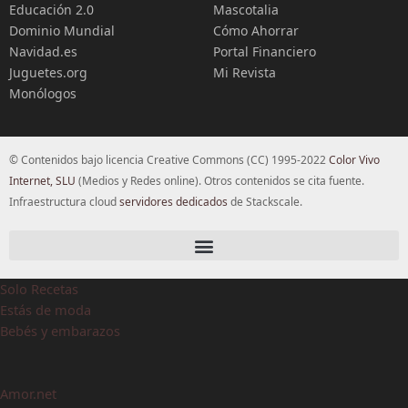
Educación 2.0
Mascotalia
Dominio Mundial
Cómo Ahorrar
Navidad.es
Portal Financiero
Juguetes.org
Mi Revista
Monólogos
© Contenidos bajo licencia Creative Commons (CC) 1995-2022
Color Vivo
Internet, SLU
(Medios y Redes online). Otros contenidos se cita fuente.
Infraestructura cloud
servidores dedicados
de Stackscale.
Solo Recetas
Estás de moda
Bebés y embarazos
Amor.net