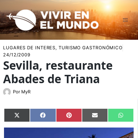
Ir
al
contenido
LUGARES DE INTERES
,
TURISMO GASTRONÓMICO
24/12/2009
Sevilla, restaurante
Abades de Triana
Por
MyR
Compartir
Compartir
Compartir
Compartir
Compar
X
Facebook
Pinterest
Email
Whats
en
en
en
en
en
(Twitter)