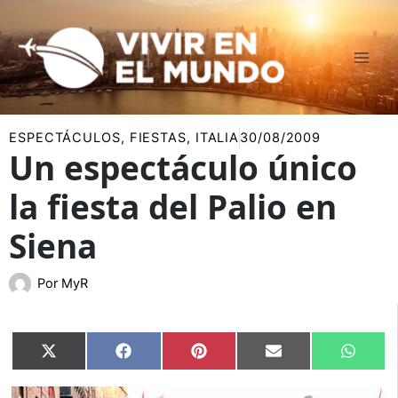
Ir
al
contenido
ESPECTÁCULOS
,
FIESTAS
,
ITALIA
30/08/2009
Un espectáculo único
la fiesta del Palio en
Siena
Por
MyR
Compartir
Compartir
Compartir
Compartir
Compar
X
Facebook
Pinterest
Email
Whats
en
en
en
en
en
(Twitter)