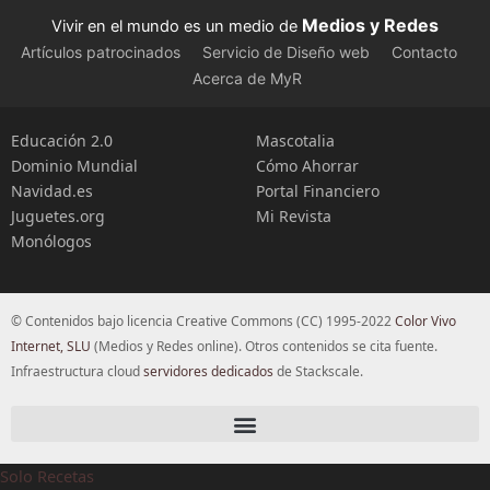
Medios y Redes
Vivir en el mundo es un medio de
Artículos patrocinados
Servicio de Diseño web
Contacto
Acerca de MyR
Educación 2.0
Mascotalia
Dominio Mundial
Cómo Ahorrar
Navidad.es
Portal Financiero
Juguetes.org
Mi Revista
Monólogos
© Contenidos bajo licencia Creative Commons (CC) 1995-2022
Color Vivo
Internet, SLU
(Medios y Redes online). Otros contenidos se cita fuente.
Infraestructura cloud
servidores dedicados
de Stackscale.
Solo Recetas