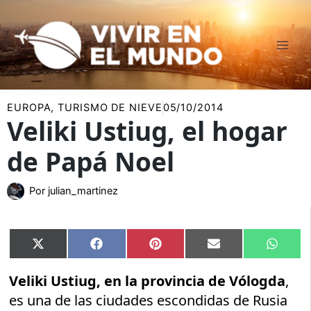
Ir
al
contenido
EUROPA
,
TURISMO DE NIEVE
05/10/2014
Veliki Ustiug, el hogar
de Papá Noel
Por
julian_martinez
Compartir
Compartir
Compartir
Compartir
Compar
X
Facebook
Pinterest
Email
Whats
en
en
en
en
en
(Twitter)
Veliki Ustiug, en la provincia de Vólogda
,
es una de las ciudades escondidas de Rusia