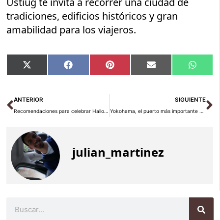
Ustiug te invita a recorrer una ciudad de
tradiciones, edificios históricos y gran
amabilidad para los viajeros.
Compartir
Compartir
Compartir
Compartir
Compar
X
Facebook
Pinterest
Email
Whats
en
en
en
en
en
(Twitter)
Ant
Si
ANTERIOR
SIGUIENTE
Recomendaciones para celebrar Halloween en Estados Unidos
Yokohama, el puerto más importante de Japón
julian_martinez
Buscar