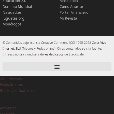
Educación 2.0
Mascotalia
Dominio Mundial
Cómo Ahorrar
Navidad.es
Portal Financiero
Juguetes.org
Mi Revista
Monólogos
© Contenidos bajo licencia Creative Commons (CC) 1995-2022
Color Vivo
Internet, SLU
(Medios y Redes online). Otros contenidos se cita fuente.
Infraestructura cloud
servidores dedicados
de Stackscale.
Solo Recetas
Estás de moda
Bebés y embarazos
Amor.net
Mamuky