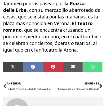
También podrás pasear por
la Piazza
delle Erbe,
con su mercadillo abarrotado de
cosas, que se instala por las mañanas, es la
plaza mas conocida en Verona.
El Teatro
romano,
que se encuentra cruzando un
puente de piedra romano, en el cual también
se celebran conciertos, óperas o teatros, al
igual que en el anfiteatro la Arena.
Compartir
Compartir
Compartir
Compartir
Compar
X
Facebook
Pinterest
Email
Whats
en
en
en
en
en
(Twitter)
Ant
Si
ANTERIOR
SIGUIENTE
La belleza de la ciudad de Dubrovnik en Croacia
El parque de las Ciencias de Granada