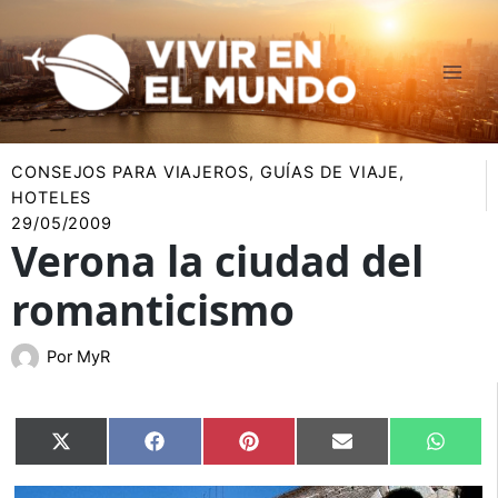
Ir
al
contenido
CONSEJOS PARA VIAJEROS
,
GUÍAS DE VIAJE
,
HOTELES
29/05/2009
Verona la ciudad del
romanticismo
Por
MyR
Compartir
Compartir
Compartir
Compartir
Compar
X
Facebook
Pinterest
Email
Whats
en
en
en
en
en
(Twitter)