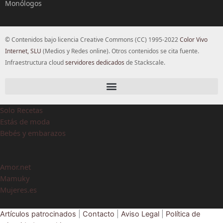
Monólogos
© Contenidos bajo licencia Creative Commons (CC) 1995-2022
Color Vivo
Internet, SLU
(Medios y Redes online). Otros contenidos se cita fuente.
Infraestructura cloud
servidores dedicados
de Stackscale.
Solo Recetas
Estás de moda
Bebés y embarazos
Amor.net
Mamuky
Mujeres.es
Artículos patrocinados
|
Contacto
|
Aviso Legal
|
Política de