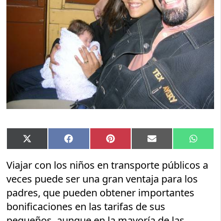
Compartir
Compartir
Compartir
Compartir
Compar
X
Facebook
Pinterest
Email
Whats
en
en
en
en
en
(Twitter)
Viajar con los niños en transporte públicos a
veces puede ser una gran ventaja para los
padres, que pueden obtener importantes
bonificaciones en las tarifas de sus
pequeños, aunque en la mayoría de las