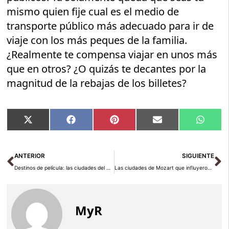
mismo quien fije cual es el medio de
transporte público más adecuado para ir de
viaje con los más peques de la familia.
¿Realmente te compensa viajar en unos más
que en otros? ¿O quizás te decantes por la
magnitud de la rebajas de los billetes?
Compartir
Compartir
Compartir
Compartir
Compar
X
Facebook
Pinterest
Email
Whats
en
en
en
en
en
(Twitter)
Ant
Si
ANTERIOR
SIGUIENTE
Destinos de película: las ciudades del mundo vinculadas al cine
Las ciudades de Mozart que influyeron en su obra
MyR