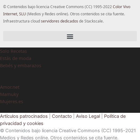
© Contenidos bajo licencia Creative Commons (CC) 1995-2022
Color Vivo
Internet, SLU
(Medios y Redes online). Otros contenidos se cita fuente.
Infraestructura cloud
servidores dedicados
de Stackscale.
Solo Recetas
Estás de moda
Bebés y embarazos
Amor.net
Mamuky
Mujeres.es
Artículos patrocinados
|
Contacto
|
Aviso Legal
|
Política de
privacidad y cookies
© Contenidos bajo licencia Creative Commons (CC) 1995-2021
Medios y Redes online. Otros contenidos se cita fuente.