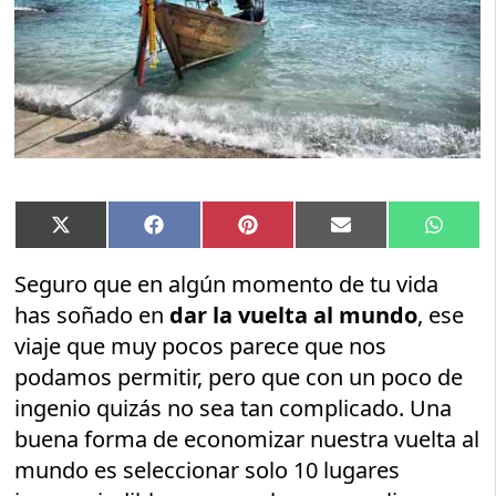
Compartir
Compartir
Compartir
Compartir
Compar
X
Facebook
Pinterest
Email
Whats
en
en
en
en
en
(Twitter)
Seguro que en algún momento de tu vida
has soñado en
dar la vuelta al mundo
, ese
viaje que muy pocos parece que nos
podamos permitir, pero que con un poco de
ingenio quizás no sea tan complicado. Una
buena forma de economizar nuestra vuelta al
mundo es seleccionar solo 10 lugares