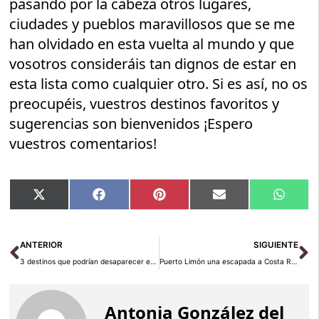
pasando por la cabeza otros lugares,
ciudades y pueblos maravillosos que se me
han olvidado en esta vuelta al mundo y que
vosotros consideráis tan dignos de estar en
esta lista como cualquier otro. Si es así, no os
preocupéis, vuestros destinos favoritos y
sugerencias son bienvenidos ¡Espero
vuestros comentarios!
Compartir
Compartir
Compartir
Compartir
Compar
X
Facebook
Pinterest
Email
Whats
en
en
en
en
en
(Twitter)
Ant
Si
ANTERIOR
SIGUIENTE
3 destinos que podrían desaparecer en 50 años
Puerto Limón una escapada a Costa Rica
Antonia González del