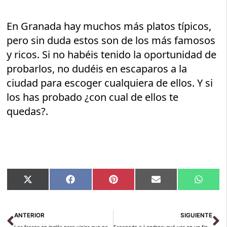
En Granada hay muchos más platos típicos,
pero sin duda estos son de los más famosos
y ricos. Si no habéis tenido la oportunidad de
probarlos, no dudéis en escaparos a la
ciudad para escoger cualquiera de ellos. Y si
los has probado ¿con cual de ellos te
quedas?.
Compartir
Compartir
Compartir
Compartir
Compar
X
Facebook
Pinterest
Email
Whats
en
en
en
en
en
(Twitter)
Ant
Si
ANTERIOR
SIGUIENTE