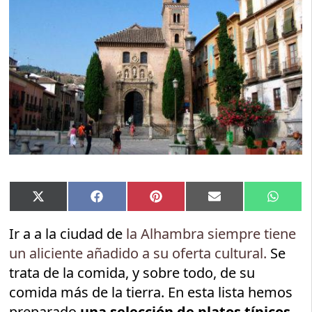
Compartir
Compartir
Compartir
Compartir
Compar
X
Facebook
Pinterest
Email
Whats
en
en
en
en
en
(Twitter)
Ir a a la ciudad de
la Alhambra siempre tiene
un aliciente añadido a su oferta cultural.
Se
trata de la comida, y sobre todo, de su
comida más de la tierra. En esta lista hemos
preparado
una selección de platos típicos