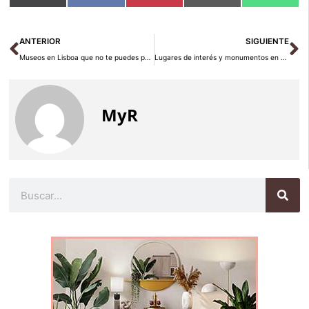
en
en
en
en
en
(Twitter)
Ant
Si
ANTERIOR
SIGUIENTE
Museos en Lisboa que no te puedes perder
Lugares de interés y monumentos en El Cairo
MyR
Buscar