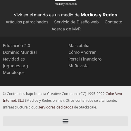
Medios y Redes
Vivir en el mundo es un medio de
Artículos patrocinados
Servicio de Diseño web
Contacto
Acerca de MyR
Educación 2.0
Mascotalia
Dominio Mundial
Cómo Ahorrar
Navidad.es
Portal Financiero
Juguetes.org
Mi Revista
Monólogos
© Contenidos bajo licencia Creative Commons (CC) 1995-2022
Color Vivo
Internet, SLU
(Medios y Redes online). Otros contenidos se cita fuente.
Infraestructura cloud
servidores dedicados
de Stackscale.