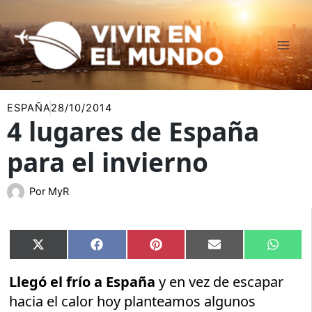
Ir
al
contenido
ESPAÑA
28/10/2014
4 lugares de España
para el invierno
Por
MyR
Compartir
Compartir
Compartir
Compartir
Compar
X
Facebook
Pinterest
Email
Whats
en
en
en
en
en
(Twitter)
Llegó el frío a España
y en vez de escapar
hacia el calor hoy planteamos algunos