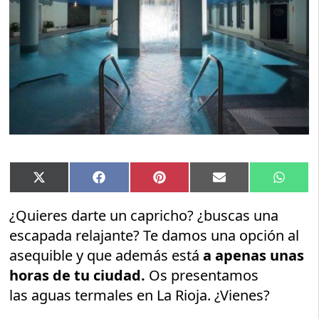
Compartir
Compartir
Compartir
Compartir
Compar
X
Facebook
Pinterest
Email
Whats
en
en
en
en
en
(Twitter)
¿Quieres darte un capricho? ¿buscas una
escapada relajante? Te damos una opción al
asequible y que además está
a apenas unas
horas de tu ciudad.
Os presentamos
las aguas termales en La Rioja. ¿Vienes?