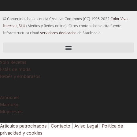
© Contenidos bajo licencia Creative Commons (CC) 1995-2022
Color Vivo
Internet, SLU
(Medios y Redes online). Otros contenidos se cita fuente.
Infraestructura cloud
servidores dedicados
de Stackscale.
Solo Recetas
Estás de moda
Bebés y embarazos
Amor.net
Mamuky
Mujeres.es
Artículos patrocinados
|
Contacto
|
Aviso Legal
|
Política de
privacidad y cookies