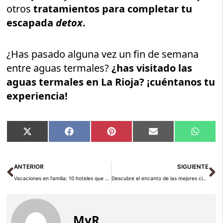
otros
tratamientos para completar tu
escapada
detox
.
¿Has pasado alguna vez un fin de semana
entre aguas termales?
¿has visitado las
aguas termales en La Rioja? ¡cuéntanos tu
experiencia!
Compartir
Compartir
Compartir
Compartir
Compar
X
Facebook
Pinterest
Email
Whats
en
en
en
en
en
(Twitter)
Ant
Si
ANTERIOR
SIGUIENTE
Vacaciones en familia: 10 hoteles que aceptan mascotas en España
Descubre el encanto de las mejores ciudades suizas para visitar
MyR