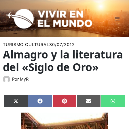
Ir
al
contenido
TURISMO CULTURAL
30/07/2012
Almagro y la literatura
del «Siglo de Oro»
Por
MyR
Compartir
Compartir
Compartir
Compartir
Compar
X
Facebook
Pinterest
Email
Whats
en
en
en
en
en
(Twitter)