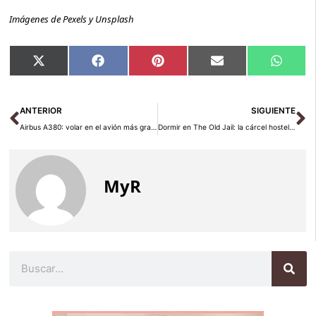
Imágenes de Pexels y Unsplash
Compartir
Compartir
Compartir
Compartir
Compar
X
Facebook
Pinterest
Email
Whats
en
en
en
en
en
(Twitter)
Ant
Si
ANTERIOR
SIGUIENTE
Airbus A380: volar en el avión más grande del mundo
Dormir en The Old Jail: la cárcel hostel de Mount Gambier
MyR
Buscar