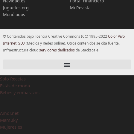
Navidad.es
Portal Financiero
Juguetes.org
Mi Revista
Monólogos
© Contenidos bajo licencia Creative Commons (CC) 1995-2022
Color Vivo
Internet, SLU
(Medios y Redes online). Otros contenidos se cita fuente.
Infraestructura cloud
servidores dedicados
de Stackscale.
Solo Recetas
Estás de moda
Bebés y embarazos
Amor.net
Mamuky
Mujeres.es