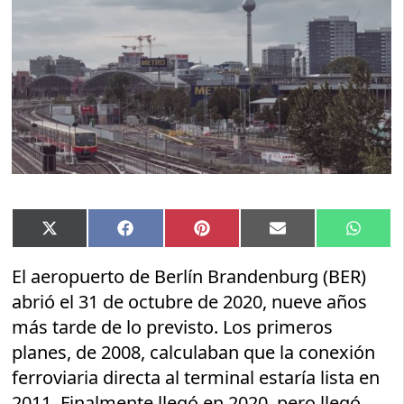
Compartir
Compartir
Compartir
Compartir
Compar
X
Facebook
Pinterest
Email
Whats
en
en
en
en
en
(Twitter)
El aeropuerto de Berlín Brandenburg (BER)
abrió el 31 de octubre de 2020, nueve años
más tarde de lo previsto. Los primeros
planes, de 2008, calculaban que la conexión
ferroviaria directa al terminal estaría lista en
2011. Finalmente llegó en 2020, pero llegó