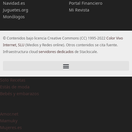
Navidad.es
Portal Financiero
Juguetes.org
Mi Revista
Monólogos
© Contenidos bajo licencia Creative Commons (CC) 1995-2022
Color Vivo
Internet, SLU
(Medios y Redes online). Otros contenidos se cita fuente.
Infraestructura cloud
servidores dedicados
de Stackscale.
Solo Recetas
Estás de moda
Bebés y embarazos
Amor.net
Mamuky
Mujeres.es