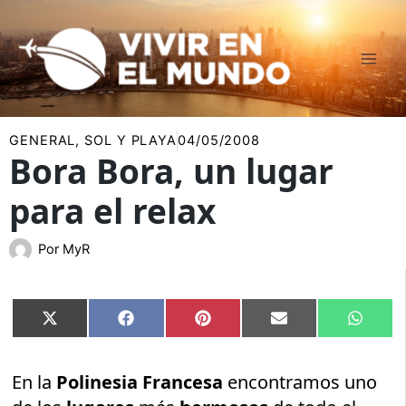
Ir
al
contenido
GENERAL
,
SOL Y PLAYA
04/05/2008
Bora Bora, un lugar
para el relax
Por
MyR
Compartir
Compartir
Compartir
Compartir
Compar
X
Facebook
Pinterest
Email
Whats
en
en
en
en
en
(Twitter)
En la
Polinesia Francesa
encontramos uno