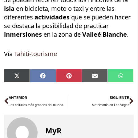
isla
en bicicleta, moto o taxi y entre las
diferentes
actividades
que se pueden hacer
se destaca la posibilidad de practicar
inmersiones
en la zona de
Valleé Blanche
.
Vía
Tahiti-tourisme
Compartir
Compartir
Compartir
Compartir
Compar
X
Facebook
Pinterest
Email
Whats
en
en
en
en
en
(Twitter)
Ant
Si
ANTERIOR
SIGUIENTE
Los edificios más grandes del mundo
Matrimonio en Las Vegas
MyR