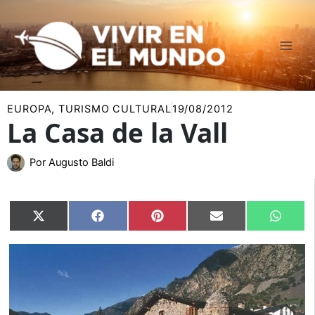
Ir
al
contenido
EUROPA
,
TURISMO CULTURAL
19/08/2012
La Casa de la Vall
Por
Augusto Baldi
Compartir
Compartir
Compartir
Compartir
Compar
X
Facebook
Pinterest
Email
Whats
en
en
en
en
en
(Twitter)