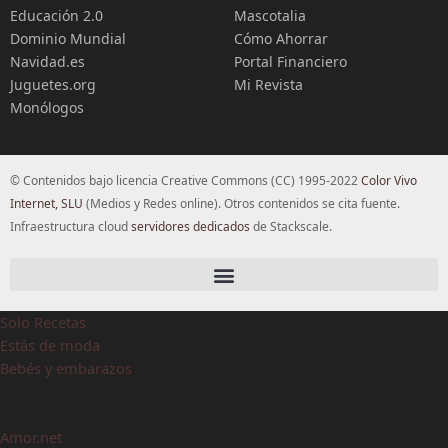
Educación 2.0
Mascotalia
Dominio Mundial
Cómo Ahorrar
Navidad.es
Portal Financiero
Juguetes.org
Mi Revista
Monólogos
© Contenidos bajo licencia Creative Commons (CC) 1995-2022
Color Vivo
Internet, SLU
(Medios y Redes online). Otros contenidos se cita fuente.
Infraestructura cloud
servidores dedicados
de Stackscale.
Solo Recetas
Estás de moda
Bebés y embarazos
Amor.net