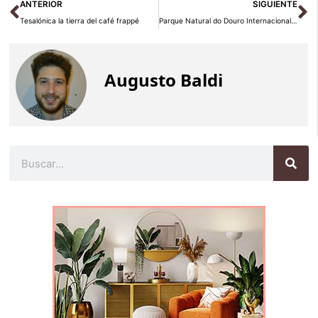
Ant
Si
ANTERIOR
SIGUIENTE
Tesalónica la tierra del café frappé
Parque Natural do Douro Internacional, Los Arribes del Duero
Augusto Baldi
Buscar