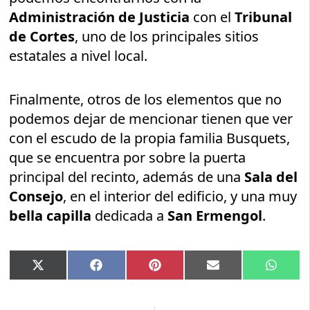
Administración de Justicia
con el
Tribunal
de Cortes
, uno de los principales sitios
estatales a nivel local.
Finalmente, otros de los elementos que no
podemos dejar de mencionar tienen que ver
con el escudo de la propia familia Busquets,
que se encuentra por sobre la puerta
principal del recinto, además de una
Sala del
Consejo
, en el interior del edificio, y una muy
bella capilla
dedicada a
San Ermengol
.
Compartir
Compartir
Compartir
Compartir
Compar
X
Facebook
Pinterest
Email
Whats
en
en
en
en
en
(Twitter)