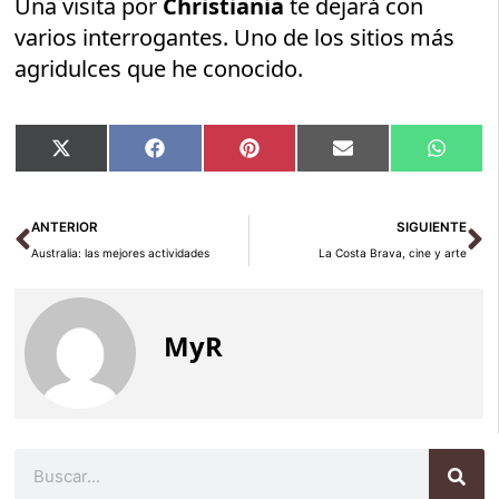
Una visita por
Christiania
te dejará con
varios interrogantes. Uno de los sitios más
agridulces que he conocido.
Compartir
Compartir
Compartir
Compartir
Compar
X
Facebook
Pinterest
Email
Whats
en
en
en
en
en
(Twitter)
Ant
Si
ANTERIOR
SIGUIENTE
Australia: las mejores actividades
La Costa Brava, cine y arte
MyR
Buscar