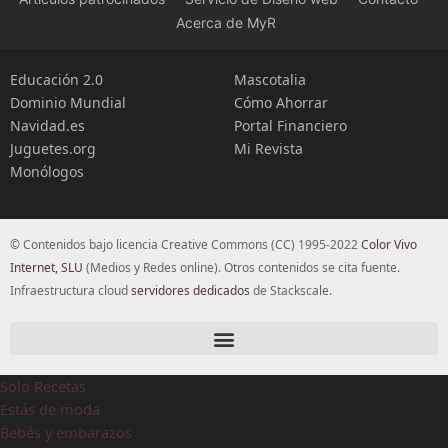
Acerca de MyR
Educación 2.0
Mascotalia
Dominio Mundial
Cómo Ahorrar
Navidad.es
Portal Financiero
Juguetes.org
Mi Revista
Monólogos
© Contenidos bajo licencia Creative Commons (CC) 1995-2022
Color Vivo
Internet, SLU
(Medios y Redes online). Otros contenidos se cita fuente.
Infraestructura cloud
servidores dedicados
de Stackscale.
Solo Recetas
Estás de moda
Bebés y embarazos