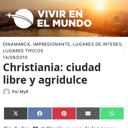
Ir
al
contenido
DINAMARCA
,
IMPRESIONANTE
,
LUGARES DE INTERES
,
LUGARES TIPICOS
14/09/2010
Christiania: ciudad
libre y agridulce
Por
MyR
Compartir
Compartir
Compartir
Compartir
Compar
X
Facebook
Pinterest
Email
Whats
en
en
en
en
en
(Twitter)