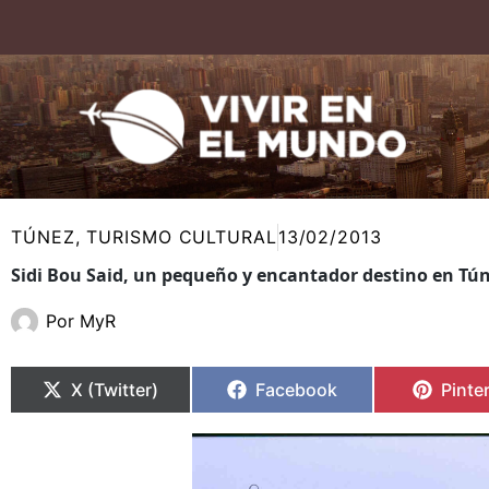
Ir
al
contenido
TÚNEZ
,
TURISMO CULTURAL
13/02/2013
Sidi Bou Said, un pequeño y encantador destino en Tú
Por
MyR
Compartir
Compartir
Compartir
Compartir
Compa
Compa
en
en
en
en
en
en
X (Twitter)
Facebook
Pinte