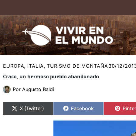
Ir
al
contenido
EUROPA
,
ITALIA
,
TURISMO DE MONTAÑA
30/12/201
Craco, un hermoso pueblo abandonado
Por
Augusto Baldi
Compartir
Compartir
Compartir
Compartir
Compa
Compa
en
en
en
en
en
en
X (Twitter)
Facebook
Pinte