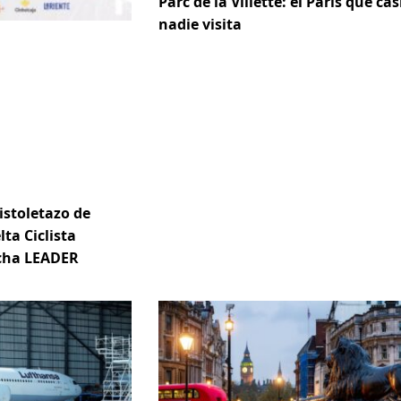
Parc de la Villette: el París que cas
nadie visita
istoletazo de
lta Ciclista
ncha LEADER