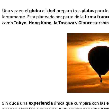
Una vez en el
globo
el
chef
prepara tres
platos
para l
lentamente. Esta planeado por parte de la
firma fran
como T
okyo, Hong Kong, la Toscaza
y
Gloucestershir
Sin duda una
experiencia
única que cumplirá con las
e