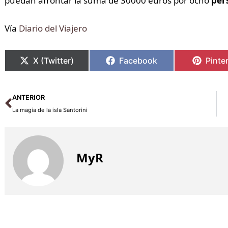
puedan afrontar la suma de 30000 euros por ocho
per
Vía
Diario del Viajero
X (Twitter)
Facebook
Pinte
Ant
ANTERIOR
La magia de la isla Santorini
MyR