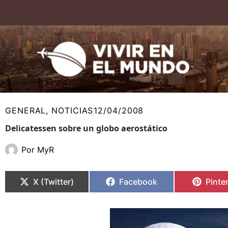
Ir
al
contenido
GENERAL
,
NOTICIAS
12/04/2008
Delicatessen sobre un globo aerostático
Por
MyR
Compartir
Compartir
Compartir
Compartir
Compa
Compa
en
en
en
en
en
en
X (Twitter)
Facebook
Pinte