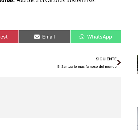
sonas
. Fóbicos a las alturas abstenerse.
rest
Email
WhatsApp
Sigu
SIGUIENTE
El Santuario más famoso del mundo