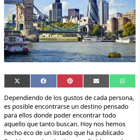
Compartir
Compartir
Compartir
Compartir
Compar
X
Facebook
Pinterest
Email
Whats
en
en
en
en
en
(Twitter)
Dependiendo de los gustos de cada persona,
es posible encontrarse un destino pensado
para ellos donde poder encontrar todo
aquello que tanto buscan. Hoy nos hemos
hecho eco de un listado que ha publicado