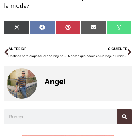
la moda?
Compartir
Compartir
Compartir
Compartir
Compar
X
Facebook
Pinterest
Email
Whats
en
en
en
en
en
(Twitter)
Ant
Si
ANTERIOR
SIGUIENTE
Destinos para empezar el año viajando con lujo y estilo
5 cosas que hacer en un viaje a Riviera Maya
Angel
Buscar