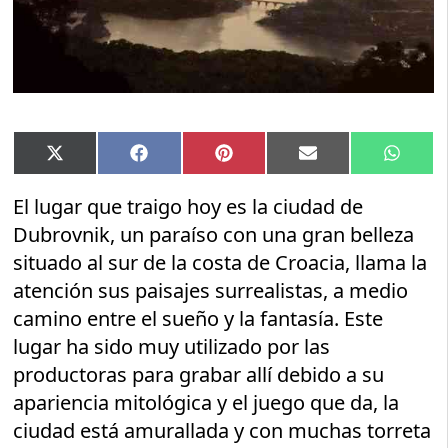
Compartir
Compartir
Compartir
Compartir
Compar
X
Facebook
Pinterest
Email
Whats
en
en
en
en
en
(Twitter)
El lugar que traigo hoy es la ciudad de
Dubrovnik, un paraíso con una gran belleza
situado al sur de la costa de Croacia, llama la
atención sus paisajes surrealistas, a medio
camino entre el sueño y la fantasía. Este
lugar ha sido muy utilizado por las
productoras para grabar allí debido a su
apariencia mitológica y el juego que da, la
ciudad está amurallada y con muchas torreta