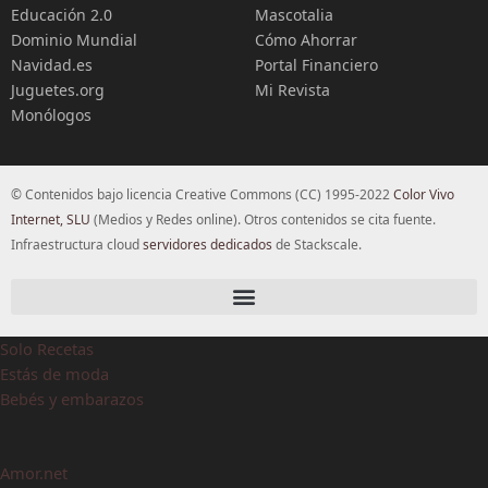
Educación 2.0
Mascotalia
Dominio Mundial
Cómo Ahorrar
Navidad.es
Portal Financiero
Juguetes.org
Mi Revista
Monólogos
© Contenidos bajo licencia Creative Commons (CC) 1995-2022
Color Vivo
Internet, SLU
(Medios y Redes online). Otros contenidos se cita fuente.
Infraestructura cloud
servidores dedicados
de Stackscale.
Solo Recetas
Estás de moda
Bebés y embarazos
Amor.net