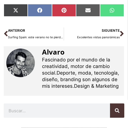
Compartir
Compartir
Compartir
Compartir
Compar
X
Facebook
Pinterest
Email
Whats
en
en
en
en
en
(Twitter)
Ant
Si
ANTERIOR
SIGUIENTE
Surfing Spain: este verano no te pierdas el surf en España
Excelentes vistas panorámicas
Alvaro
Fascinado por el mundo de la
creatividad, motor de cambio
social.Deporte, moda, tecnología,
diseño, branding son algunos de
mis intereses.Design & Marketing
Buscar