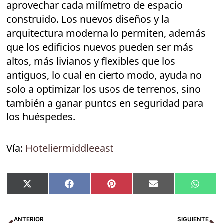
aprovechar cada milímetro de espacio
construido. Los nuevos diseños y la
arquitectura moderna lo permiten, además
que los edificios nuevos pueden ser más
altos, más livianos y flexibles que los
antiguos, lo cual en cierto modo, ayuda no
solo a optimizar los usos de terrenos, sino
también a ganar puntos en seguridad para
los huéspedes.
Vía:
Hoteliermiddleeast
Compartir
Compartir
Compartir
Compartir
Compar
X
Facebook
Pinterest
Email
Whats
en
en
en
en
en
(Twitter)
Ant
Si
ANTERIOR
SIGUIENTE