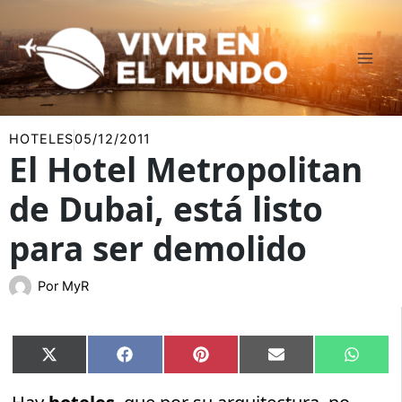
Ir
al
contenido
HOTELES
05/12/2011
El Hotel Metropolitan
de Dubai, está listo
para ser demolido
Por
MyR
Compartir
Compartir
Compartir
Compartir
Compar
X
Facebook
Pinterest
Email
Whats
en
en
en
en
en
(Twitter)