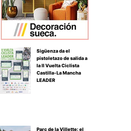
Sigüenza da el
pistoletazo de salida a
la II Vuelta Ciclista
Castilla-La Mancha
LEADER
Parc de la Villette: el