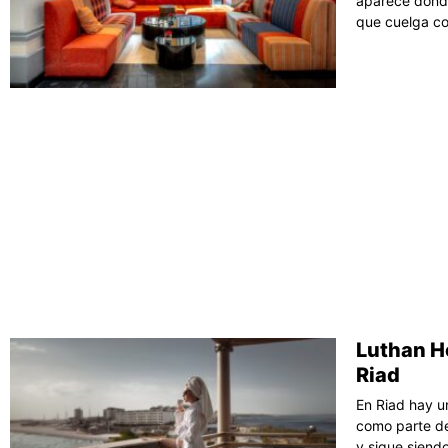
aparece donde
que cuelga com
Luthan Ho
Riad
En Riad hay u
como parte de
y sigue siendo