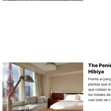
The Penin
Hibiya
Frente al parq
plantas que d
que rodean la
los hoteles d
casi todo se 