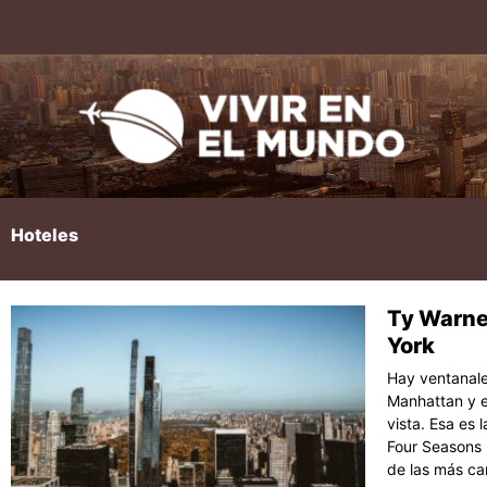
Ir
al
contenido
Hoteles
Ty Warne
Página
Pági
P
York
Hay ventanale
Manhattan y e
vista. Esa es 
Four Seasons 
de las más ca