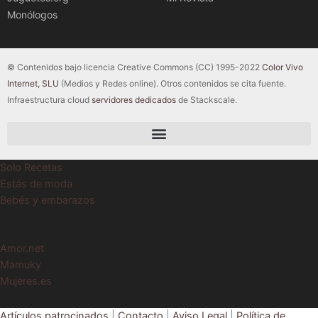
Monólogos
© Contenidos bajo licencia Creative Commons (CC) 1995-2022
Color Vivo
Internet, SLU
(Medios y Redes online). Otros contenidos se cita fuente.
Infraestructura cloud
servidores dedicados
de Stackscale.
Solo Recetas
Estás de moda
Bebés y embarazos
Amor.net
Mamuky
Mujeres.es
Artículos patrocinados
|
Contacto
|
Aviso Legal
|
Política de