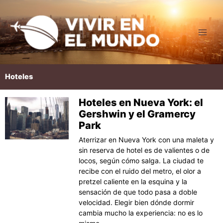
Ir
al
contenido
Hoteles
Hoteles en Nueva York: el
Página
Página
Página
Página
Página
Gershwin y el Gramercy
Park
Aterrizar en Nueva York con una maleta y
sin reserva de hotel es de valientes o de
locos, según cómo salga. La ciudad te
recibe con el ruido del metro, el olor a
pretzel caliente en la esquina y la
sensación de que todo pasa a doble
velocidad. Elegir bien dónde dormir
cambia mucho la experiencia: no es lo