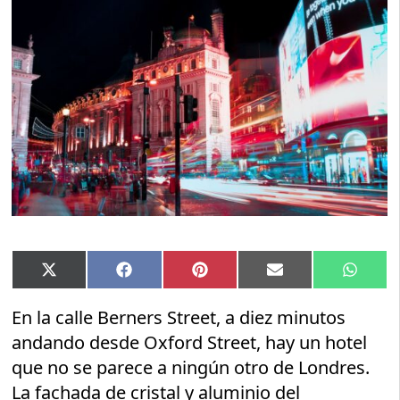
Compartir
Compartir
Compartir
Compartir
Compar
X
Facebook
Pinterest
Email
Whats
en
en
en
en
en
(Twitter)
En la calle Berners Street, a diez minutos
andando desde Oxford Street, hay un hotel
que no se parece a ningún otro de Londres.
La fachada de cristal y aluminio del