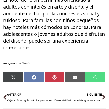
adultos con interés en arte y diseño, y el
ambiente del bar por las noches es social y
ruidoso. Para familias con niños pequeños
hay hoteles más cómodos en Londres. Para
adolescentes o jóvenes adultos que disfruten
del diseño, puede ser una experiencia
interesante.
Imágenes de Pexels
Compartir
Compartir
Compartir
Compartir
Compar
X
Facebook
Pinterest
Email
Whats
en
en
en
en
en
(Twitter)
Ant
Si
ANTERIOR
SIGUIENTE
Viajar al Tíbet: guía práctica para el techo del mundo 2026
Fiesta del Bollo de Avilés: guía de la tradición asturiana