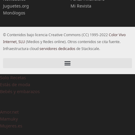
Juguetes.org
Mi Revista
Monólogos
© Contenidos bajo licencia Creative Commons (CC) 1995-2022
Color Vivo
Internet, SLU
(Medios y Redes online). Otros contenidos se cita fuente.
Infraestructura cloud
servidores dedicados
de Stackscale.
Solo Recetas
Estás de moda
Bebés y embarazos
Amor.net
Mamuky
Mujeres.es