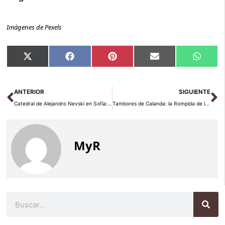
Imágenes de Pexels
Compartir
Compartir
Compartir
Compartir
Compar
X
Facebook
Pinterest
Email
Whats
en
en
en
en
en
(Twitter)
Ant
Si
ANTERIOR
SIGUIENTE
Catedral de Alejandro Nevski en Sofía: qué ver y cómo visitarla
Tambores de Calanda: la Rompida de la Hora en Semana Santa
MyR
Buscar