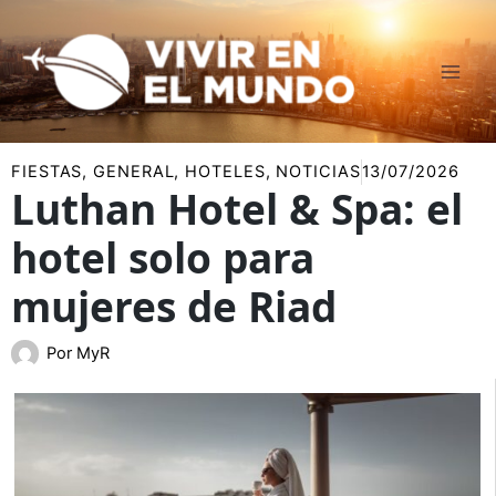
Ir
al
contenido
FIESTAS
,
GENERAL
,
HOTELES
,
NOTICIAS
13/07/2026
Luthan Hotel & Spa: el
hotel solo para
mujeres de Riad
Por
MyR