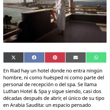
Compartir
Compartir
Compartir
Compartir
Compar
X
Facebook
Pinterest
Email
Whats
en
en
en
en
en
(Twitter)
En Riad hay un hotel donde no entra ningún
hombre, ni como huésped ni como parte del
personal de recepción o del spa. Se llama
Luthan Hotel & Spa y sigue siendo, casi dos
décadas después de abrir, el único de su tipo
en Arabia Saudita: un espacio pensado