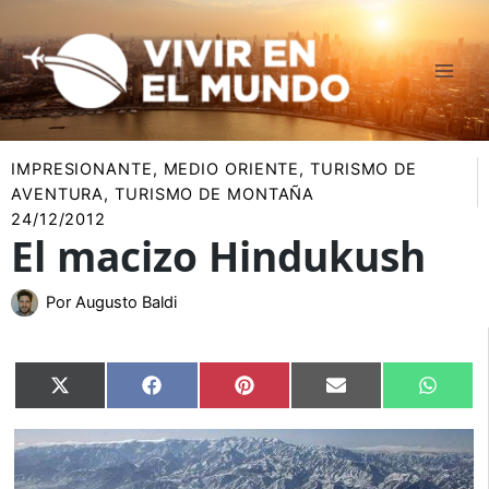
Ir
al
contenido
IMPRESIONANTE
,
MEDIO ORIENTE
,
TURISMO DE
AVENTURA
,
TURISMO DE MONTAÑA
24/12/2012
El macizo Hindukush
Por
Augusto Baldi
Compartir
Compartir
Compartir
Compartir
Compar
X
Facebook
Pinterest
Email
Whats
en
en
en
en
en
(Twitter)