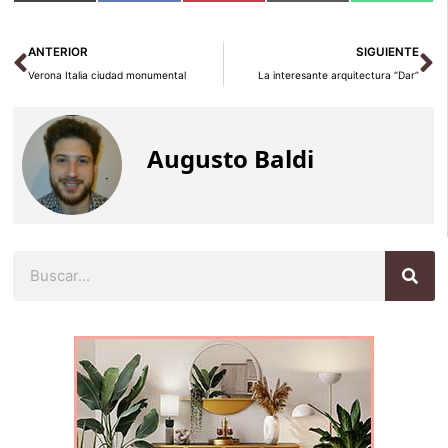
en
en
en
en
en
(Twitter)
Ant
Si
ANTERIOR
SIGUIENTE
Verona Italia ciudad monumental
La interesante arquitectura “Dar”
Augusto Baldi
Buscar