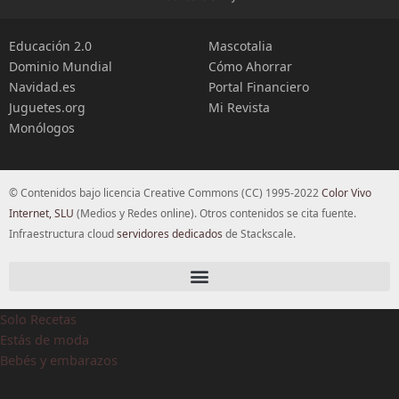
Educación 2.0
Mascotalia
Dominio Mundial
Cómo Ahorrar
Navidad.es
Portal Financiero
Juguetes.org
Mi Revista
Monólogos
© Contenidos bajo licencia Creative Commons (CC) 1995-2022
Color Vivo
Internet, SLU
(Medios y Redes online). Otros contenidos se cita fuente.
Infraestructura cloud
servidores dedicados
de Stackscale.
Solo Recetas
Estás de moda
Bebés y embarazos