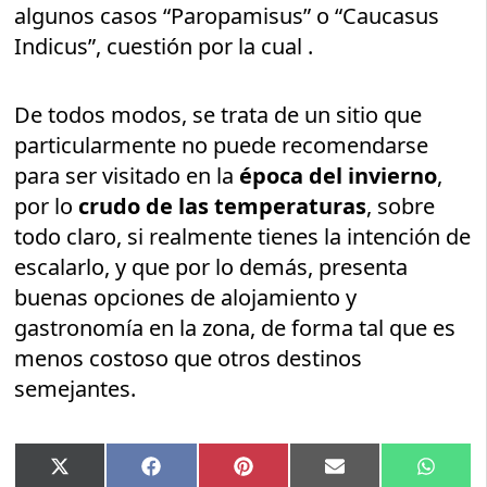
algunos casos “Paropamisus” o “Caucasus
Indicus”, cuestión por la cual .
De todos modos, se trata de un sitio que
particularmente no puede recomendarse
para ser visitado en la
época del invierno
,
por lo
crudo de las temperaturas
, sobre
todo claro, si realmente tienes la intención de
escalarlo, y que por lo demás, presenta
buenas opciones de alojamiento y
gastronomía en la zona, de forma tal que es
menos costoso que otros destinos
semejantes.
Compartir
Compartir
Compartir
Compartir
Compar
X
Facebook
Pinterest
Email
Whats