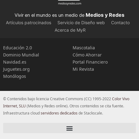
Medios y Redes
Vivir en el mundo es un medio de
Artículos patrocinados
Servicio de Diseño web
Contacto
Acerca de MyR
Educación 2.0
Mascotalia
Dominio Mundial
Cómo Ahorrar
Navidad.es
Portal Financiero
Juguetes.org
Mi Revista
Monólogos
© Contenidos bajo licencia Creative Commons (CC) 1995-2022
Color Vivo
Internet, SLU
(Medios y Redes online). Otros contenidos se cita fuente.
Infraestructura cloud
servidores dedicados
de Stackscale.