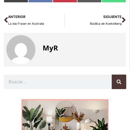
en
en
en
en
en
(Twitter)
Ant
Si
ANTERIOR
SIGUIENTE
La isla Fraser en Australia
Basílica de Koekelberg
MyR
Buscar