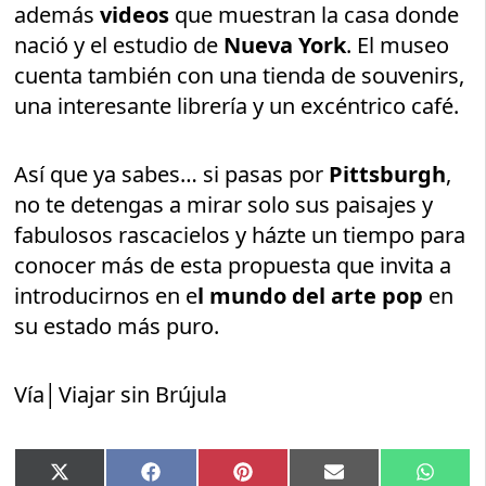
además
videos
que muestran la casa donde
nació y el estudio de
Nueva York
. El museo
cuenta también con una tienda de souvenirs,
una interesante librería y un excéntrico café.
Así que ya sabes… si pasas por
Pittsburgh
,
no te detengas a mirar solo sus paisajes y
fabulosos rascacielos y házte un tiempo para
conocer más de esta propuesta que invita a
introducirnos en e
l mundo del arte pop
en
su estado más puro.
Vía│Viajar sin Brújula
Compartir
Compartir
Compartir
Compartir
Compar
X
Facebook
Pinterest
Email
Whats