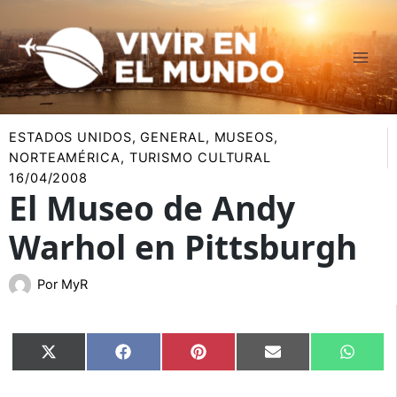
Ir
al
contenido
ESTADOS UNIDOS
,
GENERAL
,
MUSEOS
,
NORTEAMÉRICA
,
TURISMO CULTURAL
16/04/2008
El Museo de Andy
Warhol en Pittsburgh
Por
MyR
Compartir
Compartir
Compartir
Compartir
Compar
X
Facebook
Pinterest
Email
Whats
en
en
en
en
en
(Twitter)