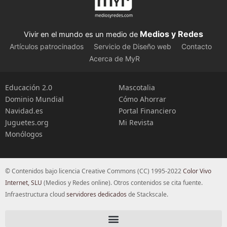
Medios y Redes
Vivir en el mundo es un medio de
Artículos patrocinados
Servicio de Diseño web
Contacto
Acerca de MyR
Educación 2.0
Mascotalia
Dominio Mundial
Cómo Ahorrar
Navidad.es
Portal Financiero
Juguetes.org
Mi Revista
Monólogos
© Contenidos bajo licencia Creative Commons (CC) 1995-2022
Color Vivo
Internet, SLU
(Medios y Redes online). Otros contenidos se cita fuente.
Infraestructura cloud
servidores dedicados
de Stackscale.