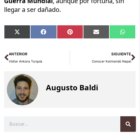
Guerra Mundial
, aunque por fortuna, sin
llegar a ser dañado.
Compartir
Compartir
Compartir
Compartir
Compar
X
Facebook
Pinterest
Email
Whats
en
en
en
en
en
(Twitter)
Ant
Si
ANTERIOR
SIGUIENTE
Visitar Ankara Turquía
Conocer Katmandú Nepal
Augusto Baldi
Buscar