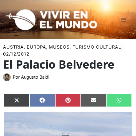
Ir
al
contenido
AUSTRIA
,
EUROPA
,
MUSEOS
,
TURISMO CULTURAL
02/12/2012
El Palacio Belvedere
Por
Augusto Baldi
Compartir
Compartir
Compartir
Compartir
Compar
X
Facebook
Pinterest
Email
Whats
en
en
en
en
en
(Twitter)