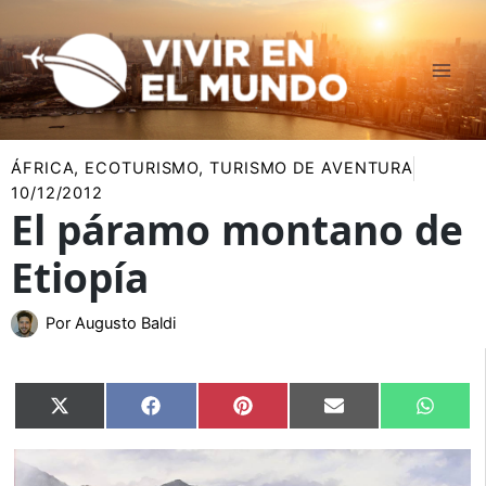
Ir
al
contenido
ÁFRICA
,
ECOTURISMO
,
TURISMO DE AVENTURA
10/12/2012
El páramo montano de
Etiopía
Por
Augusto Baldi
Compartir
Compartir
Compartir
Compartir
Compar
X
Facebook
Pinterest
Email
Whats
en
en
en
en
en
(Twitter)