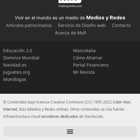
Medios y Redes
Vivir en el mundo es un medio de
Artículos patrocinados
Servicio de Diseño web
Contacto
Acerca de MyR
Educación 2.0
Mascotalia
Dominio Mundial
Cómo Ahorrar
Navidad.es
Portal Financiero
Juguetes.org
Mi Revista
Monólogos
© Contenidos bajo licencia Creative Commons (CC) 1995-2022
Color Vivo
Internet, SLU
(Medios y Redes online). Otros contenidos se cita fuente.
Infraestructura cloud
servidores dedicados
de Stackscale.