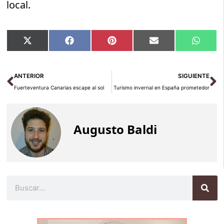
local.
Compartir
Compartir
Compartir
Compartir
Compar
X
Facebook
Pinterest
Email
Whats
en
en
en
en
en
(Twitter)
Ant
Si
ANTERIOR
SIGUIENTE
Fuerteventura Canarias escape al sol
Turismo invernal en España prometedor
Augusto Baldi
Buscar