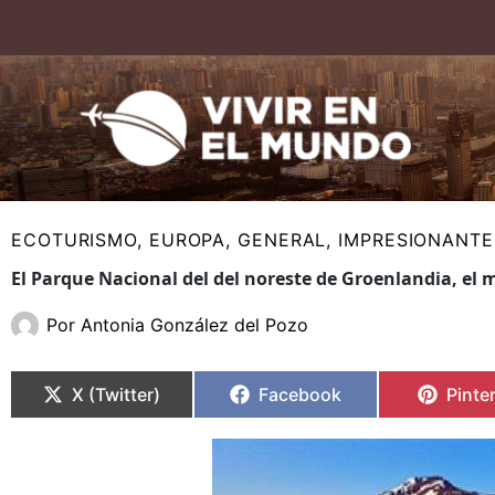
Ir
al
contenido
ECOTURISMO
,
EUROPA
,
GENERAL
,
IMPRESIONANTE
El Parque Nacional del del noreste de Groenlandia, el
Por
Antonia González del Pozo
Compartir
Compartir
Compartir
Compartir
Compa
Compa
en
en
en
en
en
en
X (Twitter)
Facebook
Pinte