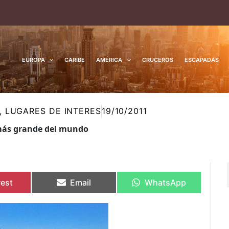
EUROPA
CARIBE
AMÉRICA
CRUCEROS
ESCAPADAS
,
LUGARES DE INTERES
19/10/2011
 más grande del mundo
rtir
rtir
Compartir
Compartir
Compartir
Compartir
en
en
en
en
rest
Email
WhatsApp