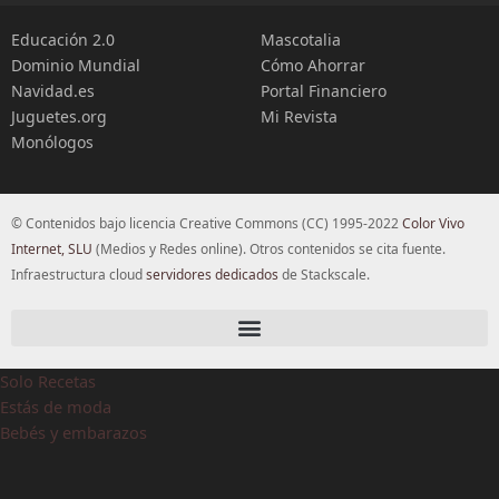
Educación 2.0
Mascotalia
Dominio Mundial
Cómo Ahorrar
Navidad.es
Portal Financiero
Juguetes.org
Mi Revista
Monólogos
© Contenidos bajo licencia Creative Commons (CC) 1995-2022
Color Vivo
Internet, SLU
(Medios y Redes online). Otros contenidos se cita fuente.
Infraestructura cloud
servidores dedicados
de Stackscale.
Solo Recetas
Estás de moda
Bebés y embarazos