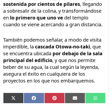
sostenida por cientos de pilares
, llegando
a sobresalir de la colina, y transformándose
en
lo primero que uno ve
del templo
cuando se viene acercando a gran distancia.
También podemos señalar, a modo de visita
imperdible, la
cascada Otowa-no-taki
, que
se encuentra ubicada
por debajo de la sala
principal del edificio
, y que nos permite
beber de su agua, la cual según la leyenda,
asegura el éxito en cualquiera de los
proyectos en los que nos embarquemos.
Compartir
Compartir
Compartir
Compartir
Compar
X
Facebook
Pinterest
Email
Whats
en
en
en
en
en
(Twitter)