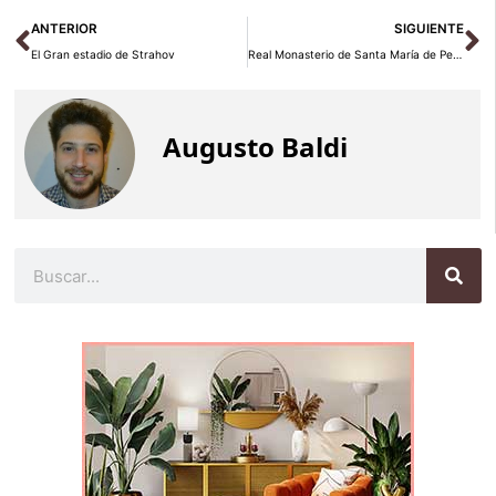
Ant
Si
ANTERIOR
SIGUIENTE
El Gran estadio de Strahov
Real Monasterio de Santa María de Pedralbes en Barcelona
Augusto Baldi
Buscar