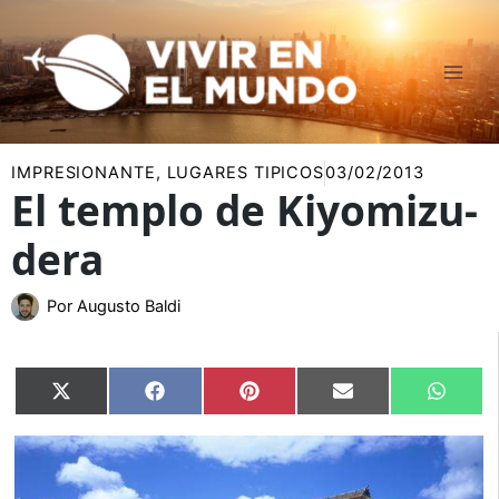
Ir
al
contenido
IMPRESIONANTE
,
LUGARES TIPICOS
03/02/2013
El templo de Kiyomizu-
dera
Por
Augusto Baldi
Compartir
Compartir
Compartir
Compartir
Compar
X
Facebook
Pinterest
Email
Whats
en
en
en
en
en
(Twitter)