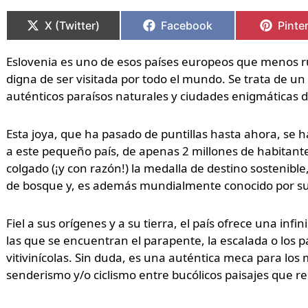
Compartir
Compartir
Compartir
Compartir
Compa
Compa
en
en
en
en
en
en
X (Twitter)
Facebook
Pinte
Eslovenia es uno de esos países europeos que menos r
digna de ser visitada por todo el mundo. Se trata de un
auténticos paraísos naturales y ciudades enigmáticas 
Esta joya, que ha pasado de puntillas hasta ahora, se h
a este pequeño país, de apenas 2 millones de habitantes
colgado (¡y con razón!) la medalla de destino sostenible,
de bosque y, es además mundialmente conocido por su 
Fiel a sus orígenes y a su tierra, el país ofrece una infi
las que se encuentran el parapente, la escalada o los pa
vitivinícolas. Sin duda, es una auténtica meca para los
senderismo y/o ciclismo entre bucólicos paisajes que rec