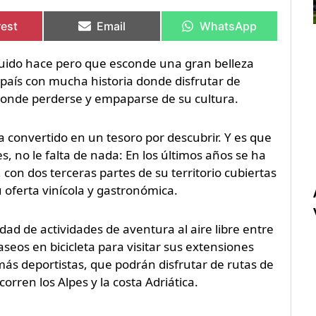
rtir
rtir
Compartir
Compartir
Compartir
Compartir
en
en
en
en
rest
Email
WhatsApp
uido hace pero que esconde una gran belleza
 país con mucha historia donde disfrutar de
donde perderse y empaparse de su cultura.
a convertido en un tesoro por descubrir. Y es que
, no le falta de nada: En los últimos años se ha
 con dos terceras partes de su territorio cubiertas
oferta vinícola y gastronómica.
nidad de actividades de aventura al aire libre entre
seos en bicicleta para visitar sus extensiones
 más deportistas, que podrán disfrutar de rutas de
orren los Alpes y la costa Adriática.