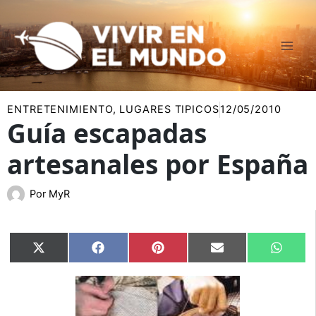
Ir
al
contenido
ENTRETENIMIENTO
,
LUGARES TIPICOS
12/05/2010
Guía escapadas
artesanales por España
Por
MyR
Compartir
Compartir
Compartir
Compartir
Compar
X
Facebook
Pinterest
Email
Whats
en
en
en
en
en
(Twitter)