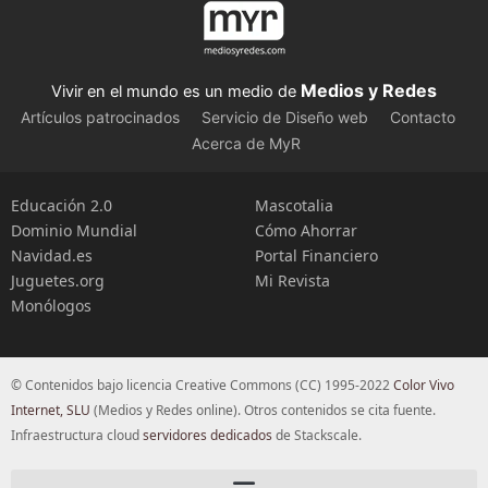
Medios y Redes
Vivir en el mundo es un medio de
Artículos patrocinados
Servicio de Diseño web
Contacto
Acerca de MyR
Educación 2.0
Mascotalia
Dominio Mundial
Cómo Ahorrar
Navidad.es
Portal Financiero
Juguetes.org
Mi Revista
Monólogos
© Contenidos bajo licencia Creative Commons (CC) 1995-2022
Color Vivo
Internet, SLU
(Medios y Redes online). Otros contenidos se cita fuente.
Infraestructura cloud
servidores dedicados
de Stackscale.