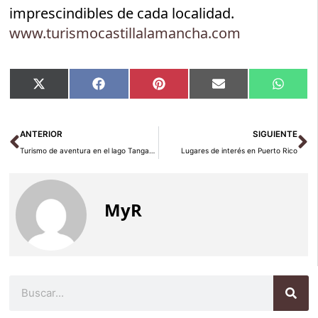
imprescindibles de cada localidad.
www.turismocastillalamancha.com
Compartir
Compartir
Compartir
Compartir
Compar
X
Facebook
Pinterest
Email
Whats
en
en
en
en
en
(Twitter)
Ant
Si
ANTERIOR
SIGUIENTE
Turismo de aventura en el lago Tanganica
Lugares de interés en Puerto Rico
MyR
Buscar