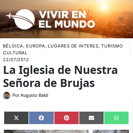
Ir
al
contenido
BÉLGICA
,
EUROPA
,
LUGARES DE INTERES
,
TURISMO
CULTURAL
22/07/2012
La Iglesia de Nuestra
Señora de Brujas
Por
Augusto Baldi
Compartir
Compartir
Compartir
Compartir
Compar
X
Facebook
Pinterest
Email
Whats
en
en
en
en
en
(Twitter)