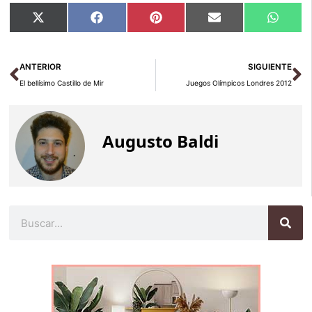
Compartir
Compartir
Compartir
Compartir
Compar
X
Facebook
Pinterest
Email
Whats
en
en
en
en
en
(Twitter)
Ant
Si
ANTERIOR
SIGUIENTE
El bellísimo Castillo de Mir
Juegos Olímpicos Londres 2012
Augusto Baldi
Buscar