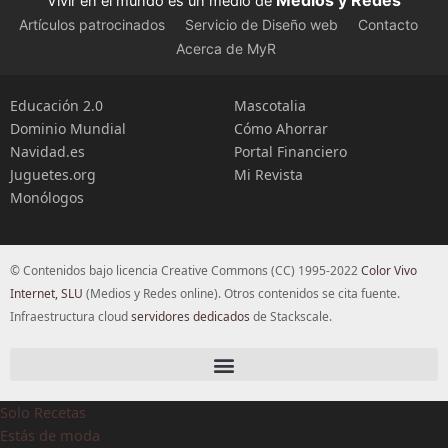
Vivir en el mundo es un medio de
Artículos patrocinados
Servicio de Diseño web
Contacto
Acerca de MyR
Educación 2.0
Mascotalia
Dominio Mundial
Cómo Ahorrar
Navidad.es
Portal Financiero
Juguetes.org
Mi Revista
Monólogos
© Contenidos bajo licencia Creative Commons (CC) 1995-2022
Color Vivo
Internet, SLU
(Medios y Redes online). Otros contenidos se cita fuente.
Infraestructura cloud
servidores dedicados
de Stackscale.
Solo Recetas
Estás de moda