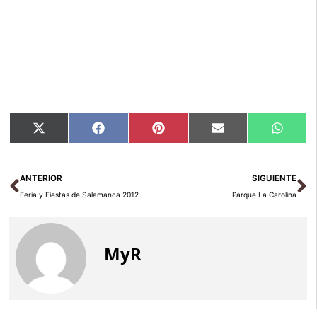
Compartir
Compartir
Compartir
Compartir
Compar
X
Facebook
Pinterest
Email
Whats
en
en
en
en
en
(Twitter)
Ant
Si
ANTERIOR
SIGUIENTE
Feria y Fiestas de Salamanca 2012
Parque La Carolina
MyR