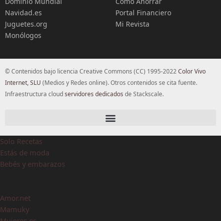
Dominio Mundial
Cómo Ahorrar
Navidad.es
Portal Financiero
Juguetes.org
Mi Revista
Monólogos
© Contenidos bajo licencia Creative Commons (CC) 1995-2022
Color Vivo
Internet, SLU
(Medios y Redes online). Otros contenidos se cita fuente.
Infraestructura cloud
servidores dedicados
de Stackscale.
Solo Recetas
Estás de moda
Bebés y embarazos
Amor.net
Mamuky
Mujeres.es