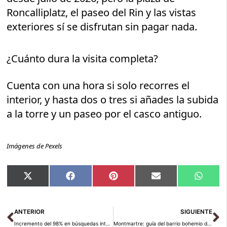
Roncalliplatz, el paseo del Rin y las vistas
exteriores sí se disfrutan sin pagar nada.
¿Cuánto dura la visita completa?
Cuenta con una hora si solo recorres el
interior, y hasta dos o tres si añades la subida
a la torre y un paseo por el casco antiguo.
Imágenes de Pexels
Compartir
Compartir
Compartir
Compartir
Compar
X
Facebook
Pinterest
Email
Whats
en
en
en
en
en
(Twitter)
Ant
Si
ANTERIOR
SIGUIENTE
Incremento del 98% en búsquedas internacionales al norte de España durante el eclipse solar, según KAYAK
Montmartre: guía del barrio bohemio de París en 2026