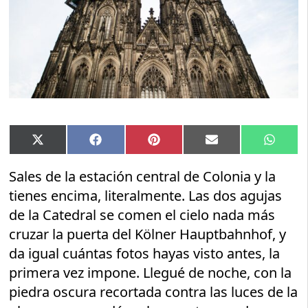
Compartir
Compartir
Compartir
Compartir
Compar
X
Facebook
Pinterest
Email
Whats
en
en
en
en
en
(Twitter)
Sales de la estación central de Colonia y la
tienes encima, literalmente. Las dos agujas
de la Catedral se comen el cielo nada más
cruzar la puerta del Kölner Hauptbahnhof, y
da igual cuántas fotos hayas visto antes, la
primera vez impone. Llegué de noche, con la
piedra oscura recortada contra las luces de la