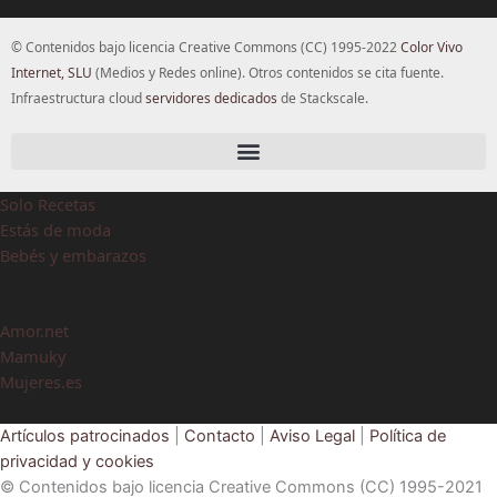
© Contenidos bajo licencia Creative Commons (CC) 1995-2022
Color Vivo
Internet, SLU
(Medios y Redes online). Otros contenidos se cita fuente.
Infraestructura cloud
servidores dedicados
de Stackscale.
Solo Recetas
Estás de moda
Bebés y embarazos
Amor.net
Mamuky
Mujeres.es
Artículos patrocinados
|
Contacto
|
Aviso Legal
|
Política de
privacidad y cookies
© Contenidos bajo licencia Creative Commons (CC) 1995-2021