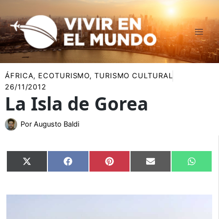
Ir
al
contenido
ÁFRICA
,
ECOTURISMO
,
TURISMO CULTURAL
26/11/2012
La Isla de Gorea
Por
Augusto Baldi
Compartir
Compartir
Compartir
Compartir
Compar
X
Facebook
Pinterest
Email
Whats
en
en
en
en
en
(Twitter)