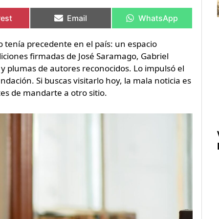
rtir
rtir
Compartir
Compartir
Compartir
Compartir
en
en
en
en
rest
Email
WhatsApp
tenía precedente en el país: un espacio
diciones firmadas de José Saramago, Gabriel
 y plumas de autores reconocidos. Lo impulsó el
dación. Si buscas visitarlo hoy, la mala noticia es
es de mandarte a otro sitio.