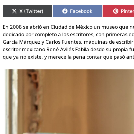
Compartir
Compartir
Compartir
Compartir
Compa
Compa
en
en
en
en
en
en
X (Twitter)
Facebook
Pinte
En 2008 se abrió en Ciudad de México un museo que no 
dedicado por completo a los escritores, con primeras e
García Márquez y Carlos Fuentes, máquinas de escribir
escritor mexicano René Avilés Fabila desde su propia fun
que ya no existe, y merece la pena contar qué pasó ant