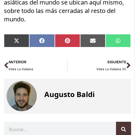
asiáticas del mundo se ubican aquí mismo,
sobre todo las más cerradas al resto del
mundo.
Compartir
Compartir
Compartir
Compartir
Compar
X
Facebook
Pinterest
Email
Whats
en
en
en
en
en
(Twitter)
Ant
Si
ANTERIOR
SIGUIENTE
Visita La Habana
Visita La Habana (II)
Augusto Baldi
Buscar