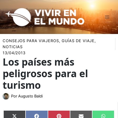
Ir
al
contenido
CONSEJOS PARA VIAJEROS
,
GUÍAS DE VIAJE
,
NOTICIAS
13/04/2013
Los países más
peligrosos para el
turismo
Por
Augusto Baldi
Compartir
Compartir
Compartir
Compartir
Compar
X
Facebook
Pinterest
Email
Whats