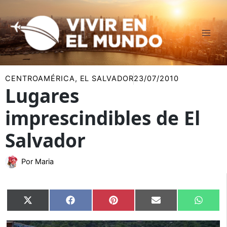
Ir
al
contenido
CENTROAMÉRICA
,
EL SALVADOR
23/07/2010
Lugares
imprescindibles de El
Salvador
Por
Maria
Compartir
Compartir
Compartir
Compartir
Compar
X
Facebook
Pinterest
Email
Whats
en
en
en
en
en
(Twitter)