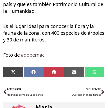
país y que es también Patrimonio Cultural de
la Humanidad.
Es el lugar ideal para conocer la flora y la
fauna de la zona, con 400 especies de árboles
y 30 de mamíferos.
Foto de
adobemac
Compartir
Compartir
Compartir
Compartir
Compar
X
Facebook
Pinterest
Email
Whats
en
en
en
en
en
(Twitter)
Ant
Si
ANTERIOR
SIGUIENTE
Madrid no se va de vacaciones
Qué comer en los fiordos
Maria