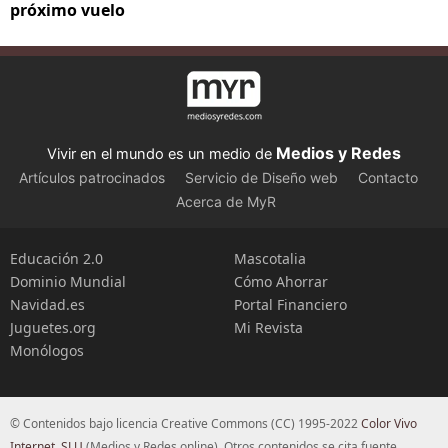
próximo vuelo
Medios y Redes
Vivir en el mundo es un medio de
Artículos patrocinados
Servicio de Diseño web
Contacto
Acerca de MyR
Educación 2.0
Mascotalia
Dominio Mundial
Cómo Ahorrar
Navidad.es
Portal Financiero
Juguetes.org
Mi Revista
Monólogos
© Contenidos bajo licencia Creative Commons (CC) 1995-2022
Color Vivo
Internet, SLU
(Medios y Redes online). Otros contenidos se cita fuente.