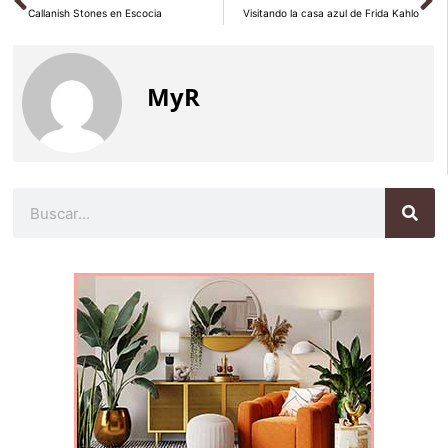
Callanish Stones en Escocia
Visitando la casa azul de Frida Kahlo
MyR
Buscar