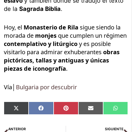
eslavo
y también donde se tradujo el texto
de la
Sagrada Biblia
.
Hoy, el
Monasterio de Rila
sigue siendo la
morada de
monjes
que cumplen un régimen
contemplativo y litúrgico
y es posible
visitarlo para admirar exhuberantes
obras
pictóricas, tallas y antiguas y únicas
piezas de iconografía
.
Vía│
Bulgaria por descubrir
Compartir
Compartir
Compartir
Compartir
Compar
X
Facebook
Pinterest
Email
Whats
en
en
en
en
en
(Twitter)
Ant
Si
ANTERIOR
SIGUIENTE