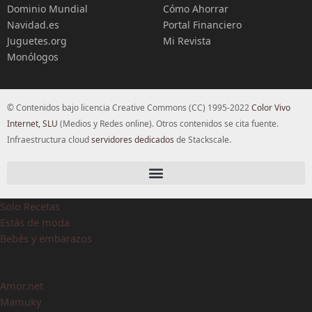
Dominio Mundial
Cómo Ahorrar
Navidad.es
Portal Financiero
Juguetes.org
Mi Revista
Monólogos
© Contenidos bajo licencia Creative Commons (CC) 1995-2022
Color Vivo
Internet, SLU
(Medios y Redes online). Otros contenidos se cita fuente.
Infraestructura cloud
servidores dedicados
de Stackscale.
Solo Recetas
Estás de moda
Bebés y embarazos
Amor.net
Mamuky